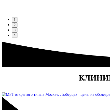
1
2
3
4
КЛИНИ